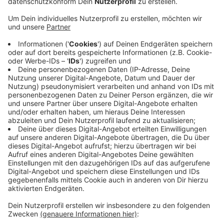
In einem Pilotprojekt an der Grundschule Schulstraße
wird dafür ein Türschließsystem getestet, das man
aus Hotels kennt. Darüber informiert die Stadt Hilden.
Hintergrund der Maßnahmen sind Vorfälle
sexualisierter Gewalt an zwei Krefelder Grundschulen.
Hier hatte ein Mann Kinder auf den Schultoiletten
bedrängt. Das System, das nun an der Grundschule
Schulstraße getestet wird, ermöglicht einen
kontrollierten Zugang der Toiletten durch die Nutzung
von Chips. Wenn Kinder zur Toilette gehen müssen,
bekommen sie den Chip von einer Aufsichtsperson. Die
Toiletten können mit dem System von außen nur mit
dem Chip geöffnet werden. Der Weg von innen nach
draußen bleibt frei.
Anzeige