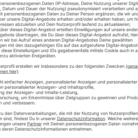
einem Unbekannten angesprochen wurde, berichtet di
dann mehrfach auf schamverletzende Weise berührt. 
in Richtung Dagobertstraße weg. Zeugen melden sich 
Der Polizei liegt folgende Personenbeschreibung des
- circa 40 bis 45 Jahre alt
- etwa 1,70 Meter groß
- südländisches Erscheinungsbild
- korpulente Statur
- dunkle, kurze Haare
- bekleidet mit einem dunklen, karierten Hemd und e
Hose