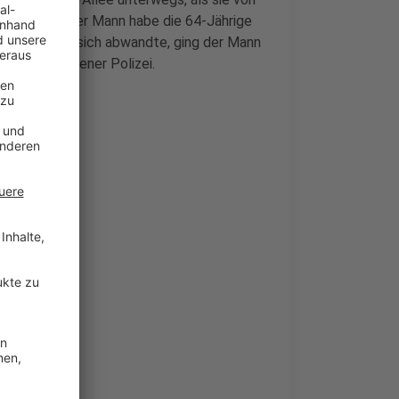
e Polizei. Der Mann habe die 64-Jährige
Erst als sie sich abwandte, ging der Mann
bei der Hildener Polizei.
 Täters vor:
iner dunklen