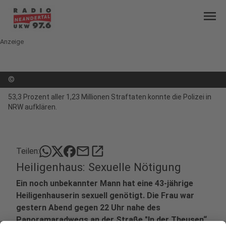
menu
Anzeige
©
53,3 Prozent aller 1,23 Millionen Straftaten konnte die Polizei in
NRW aufklären.
mail
open_in_new
Teilen:
Heiligenhaus: Sexuelle Nötigung
Ein noch unbekannter Mann hat eine 43-jährige
Heiligenhauserin sexuell genötigt. Die Frau war
gestern Abend gegen 22 Uhr nahe des
Panoramaradwegs an der Straße "In der Theusen“