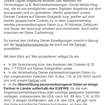
- auffälliger "Pottschnitt" (von der Geschädigten
beschrieben als "ähnlich Prinz Eisenherz")
- Haarfarbe: blond gesträhnt, etwas länger
- trug keine Jacke, lediglich ein T-Shirt
- sprach "gehobenes Hochdeutsch"
Die Polizei fragt: Wer hat am Donnerstagabend (25.
Februar 2021) in dem Waldgebiet einen Mann gesehen,
auf den die Beschreibung des Täters passt? Wer weiß
möglicherweise sogar, bei wem es sich um den Täter
handelt?
Sachdienliche Hinweise nimmt die Polizei in
Heiligenhaus jederzeit unter der Rufnummer 02056