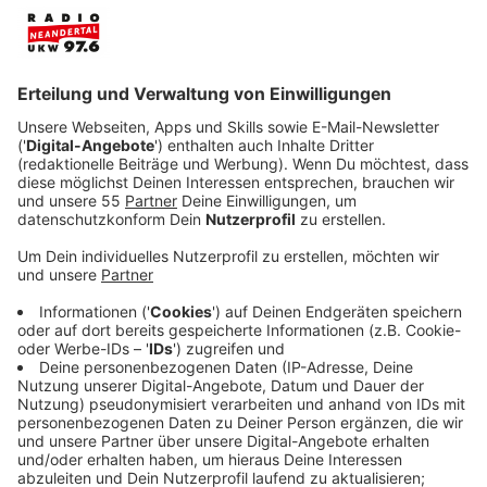
unterwegs. Sie war Teil einer Gruppe, die dabei
geholfen hatte nach einer vermissten Frau zu
suchen. Die Gruppe teilte sich auf und die 43-
Jährige hielt an einem Waldstück Ausschau nach
der Vermissten.
Veröffentlicht:
Freitag, 26.02.2021 12:42
Anzeige
Dort kam ihr ein Mann entgegen, berichtet die Polizei.
Die Heiligenhauserin erzählte von der Vermissten; der
Mann sagte er habe diese auf einem Feld gesehen. Er
zeige ihr den Weg. Ein Stück weiter habe er die Frau
von hinten gepackt, zu Boden geworfen, sich auf sie
gekniet und sie in Scham verletzender Weise berührt.
Die Frau habe sich heftig gewehrt und laut um Hilfe
geschrien. Der Mann ließ von ihr ab und lief in Richtung