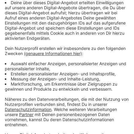
Höseler Straße weg.
Die Frau, nach der gestern Abend gesucht worden war,
wurde gefunden.
Sie ist wieder zuhause
.
Anzeige
Täterbeschreibung
Anzeige
- mitteleuropäisches Erscheinungsbild
- circa 40 Jahre alt
- etwa 1,80 Meter groß
- normale Statur