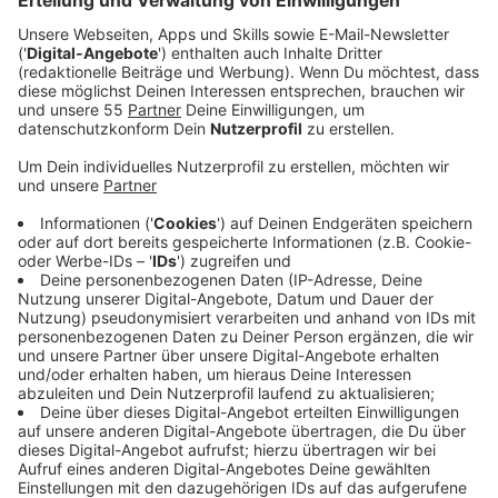
Montagabend, gegen 21:30 Uhr, war eine 41-jährige
Heiligenhauserin zu Fuß auf der Velberter Straße
unterwegs, als sie in Höhe des Supermarkts - am
Dümgesweg - plötzlich von hinten von einem Mann
angegriffen wurde, berichtet die Polizei. Der Mann
wurde sexuell übergriffig und flüchtete anschließend.
Die Heiligenhauserin lief zu einer Familienangehörigen,
die alarmierte die Polizei. Die 41-Jährige wurde mir
dem Rettungswagen in ein Krankenhaus gebracht. Die
Polizei leitete sofort eine Fahndung ein. Auch ein
Spürhund war im Einsatz. Erfolglos.
Der Mann wird wie folgt beschrieben:
- männlich