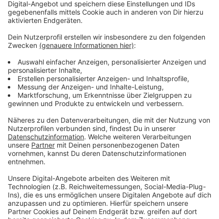
- etwa 45 bis 50 Jahre alt
- etwa 1,85 bis 1,90 Meter groß
- dunkle Haare
- Vollbart
- trug dunkle Kleidung
- hatte laut Opfer ein "südländisches
Erscheinungsbild"
Die Polizei fragt: Wer hat am Montagabend in der
Nähe des Tatorts eine Person gesehen, auf die die
Beschreibung zutrifft? Wer kann weitere Angaben
machen oder kennt vielleicht sogar den Täter?
Sachdienliche Hinweise nimmt die Polizei in
Heiligenhaus jederzeit unter der Rufnummer 02056