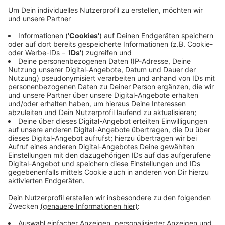
Anzeige
Passanten hatten einen Brand an einem Häuschen für
Einkaufswagen bemerkt. Die Feuerwehr konnte den
Brand nach etwa einer halben Stunde löschen; im
Einsatz war sie mit 15 Einsatzkräften und zwei
Löschfahrzeugen. Verletzt wurde bei dem Brand
niemand; die Polizei hat die Ermittlungen zur Ursache
aufgenommen.
Anzeige