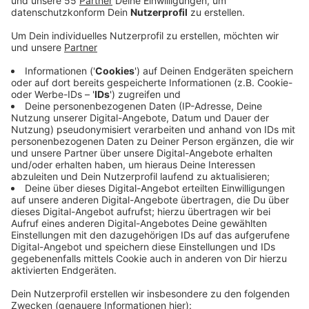
Anzeige
Das Monheimer Tor soll nach allen Seiten hin offener
und einladender gestaltet werden. Es soll zu drei
fünfstöckigen Gebäuden erweitert werden. Außerdem
soll auch der Verkehr hinter dem Center Zugang zum
Parkdeck bekommen. Zuerst ziehen dazu jetzt die
Händler im vorderen Bereich aus dem Monheimer Tor
aus. Ab April 2023 soll das Einkaufszentrum dann
komplett dicht machen, inklusive des großen Edeka-
Marktes. So soll aber auch bei der Bauzeit gespart
werden. Doch schon in den kommenden Tagen kommt
es zu ersten Einschränkungen: Kommendes
Wochenende (10.09.) kommt es zu Einschränkungen im
Verkehr rund um und zu einer Schließung
des Parkdecks auf dem Monheimer Tor.