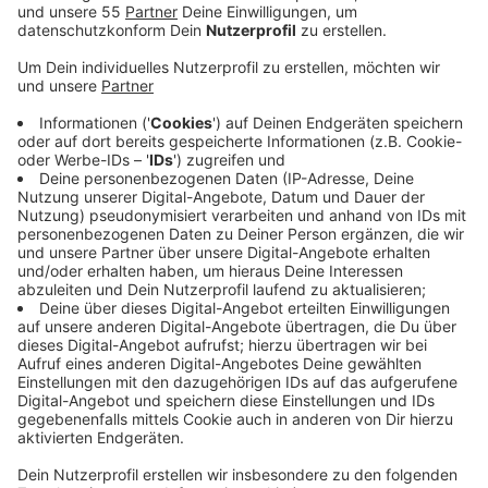
Anzeige
Vor der Ratssitzung soll nun über das Vorhaben
beraten werden. Das Ziel dieser Resolution ist der
Erhalt des St. Josef Krankenhauses in Haan. Sie ist an
verschiedene Empfänger gerichtet, darunter NRW-
Gesundheitsminister Laumann,
Bundesgesundheitsminister Lauterbach und Landrat
Hendele. Darin heißt es: Die Klinik ist für die
medizinische Versorgung unverzichtbar; die
Krankenhäuser im Umfeld könnten eine Schließung
nicht auffangen. Investitionen in das Krankenhaus aus
den vergangenen Jahren würden bei einer Schließung
zu einer Steuergeld-Verschwendung. Anfang Oktober
hatte der insolvente Betreiber bekanntgegeben, die
Krankenhäuser in Haan, Hilden und Solingen-Ohligs bald