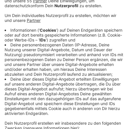
zwischen Wilhelm- und Kölner Straße einen
Schutzstreifen für Radfahrer geben soll.
Veröffentlicht:
Sonntag, 13.03.2022 11:01
Anzeige
Die Stadt hatte sich für den Radstreifen
ausgesprochen. Allerdings würden dann auch
Parkplätze für Geschäfte und Anwohner ersatzlos
wegfallen. Die Folge könnten verstopfte
Seitenstraßen oder ausbleibende Kundschaft sein, so
die Befürchtung der Gegner des Radstreifens. Damit
der Bürgerentscheid Erfolg hat, müssen mindestens
20 Prozent der Stimmberechtigten mit "Ja" votieren.
Außerdem müsste der Großteil aller abgegebenen
Stimmen ein "Ja" enthalten. Die Wahllokale haben bis
18:00 Uhr geöffnet.