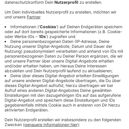
Anzeige
Die Stadt hat daraufhin entsprechende Maßnahmen
ergriffen. Damit der Wasserspielplatz keine weiteren
Male auf dem Trockenen bleibt, hat die Stadt Haan
den Absperrhahn mit Kabelbindern gesichert.
Außerdem wurde der Einstieg zum Hahn für den
Spielplatz mit einer Stahlplatte abgedeckt. Seitdem
sei das Problem nicht mehr aufgetreten, so die Stadt
Haan auf Radio Neandertal-Nachfrage. Ähnliche,
vergleichbare Fälle habe es im Stadtgebiet aber nicht
gegeben. Wer dahinterstecken könnte und warum das
Wasser auf dem Gruitener Wasserspielplatz mehrfach
gekappt wurde, sei nicht bekannt, heißt es aus dem
Haaner Rathaus.
Anzeige