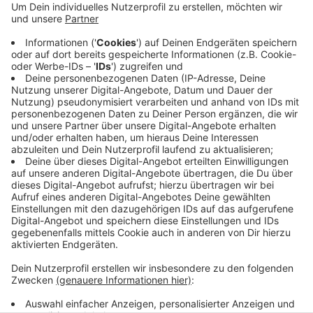
Anzeige
Die Feuerwehr konnte aber verhindern, dass auch der
umliegende Märchenwald abbrennt. Die Rauchsäule
war auch über die Stadtgrenzen Solingens hinaus
deutlich zu sehen. Zwischenzeitlich wurden auch
Anwohner in Haan vor einer Geruchsbelästigung
gewarnt und die Warn-App NINA hat ausgelöst.
Anzeige
Anzeige