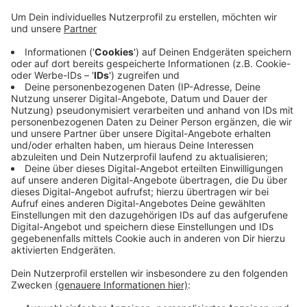
gemeinnützigen Projekte. Dieses Mal
unterstützen wir die Mettmanner Tafel, die gerade
jetzt zunehmend Hilfe vor Ort anbietet. Zudem
wollen wir helfen, Polio endgültig zu besiegen.
Karten der Veranstaltung kosten 50 €, "all
inclusive", zusätzliche Spenden für unsere
Projekte sind erwünscht. Kartenbestellungen und
weitere Informationen können unter
clubmeister@rc-mettmann.de
angefordert
werden. Das Kartenkontingent ist begrenzt.
Veröffentlicht:
Samstag, 24.09.2022 15:40
Anzeige