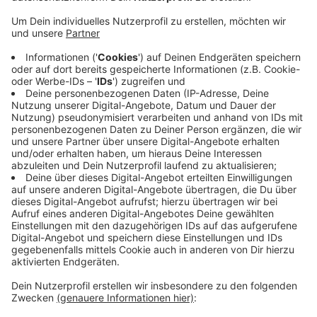
Anzeige
. Beim Parteitag in Berlin wurde sie von SPD-Chef Lars
Klingbeil und Bundestagspräsidentin Bärbel Bas
verabschiedet. Griese war 1995 mit 28 Jahren
erstmals in das Gremium gewählt worden – damals
war Helmut Kohl noch Bundeskanzler. Ihr
Bundestagsmandat behält Griese. Auch ihre Rolle als
Staatssekretärin führt sie fort. Der Schritt aus dem
Parteivorstand sei ein Beitrag zur Verjüngung der
Parteispitze, aber kein Abschied aus der Politik, sagte
Griese.
Anzeige