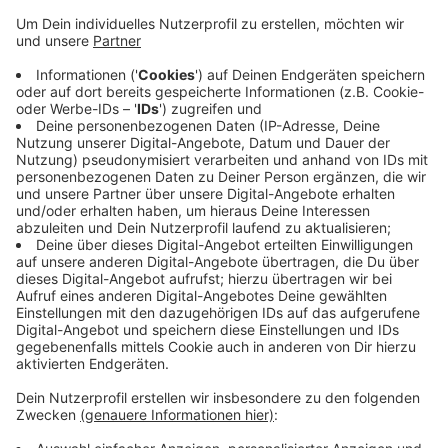
Anzeige
Seit über 30 Jahren können sich Sprayer auf der rund
350 Meter langen Wand an der Baumberger Chaussee
verewigen. Inzwischen seien dort so viele
Farbschichten drauf, dass es schwierig geworden sei,
die Wand zu prüfen. Daher müsse die viele Farbe ab.
Und: Einige Fugen seien asbestbelastet. In den
kommenden Wochen werden alle Farbschichten
abgetragen, die Fugen erneuert und die Wand dann neu
grundiert.
Anzeige