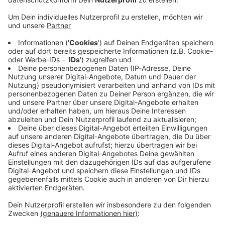
Anzeige
Gearbeitet wird von heute an im Bereich der
Tiefenbroicher Straße/Hülsenbergweg und Am kleinen
Feld. Ab heute müssen zunächst Fußgänger und
Radfahrer mit vorübergehenden Sperrungen und
Beeinträchtigungen rechnen, im Juni dann verstärkt
auch Autofahrer. Vom 9.Juni bis 18.Juni muss die
Tiefenbroicher Straße für die Glasfaserarbeiten
halbseitig gesperrt werden, heißt es aus dem Ratinger
Rathaus. Der Verkehr wird dann über eine
Baustellenampel geregelt.
Anzeige