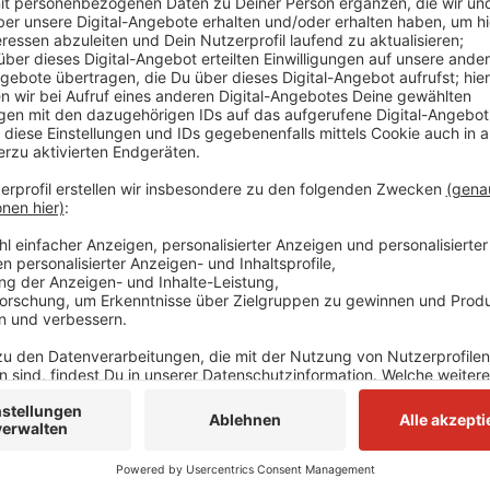
Die Niederländer zwischen 31 und 40 Jahren sollen u
gegangen sein. Ihnen wird schwerer Bandendiebstahl
Spengstoffexplosionen vorgeworfen. Insgesamt 18 M
zwischen Mai 2022 und Juni vergangenen Jahres zuge
Sprengattacken auf Automaten seien laut Anklage ru
Ihre Masche soll dabei immer gleich gewesen sein: 
sollen die Beschuldigten mit überhöhter Geschwindig
sein. Nach der Tat in Erkrath sogar mit über 300 km
über einem Jahr in Südholland. Einer der Beschuldigt
Automatensprenger zu mehreren Jahren Haft verurtei
Anzeige