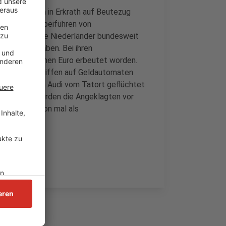
nter anderem in Erkrath auf Beutezug
 und das Herbeiführen von
al sollen die Niederländer bundesweit
schlagen haben. Bei ihren
nd 1,7 Millionen Euro erbeutet worden.
Nach den Angriffen auf Geldautomaten
keit in einem Audi vom Tatort geflüchtet
/h. Gefasst wurden die Angeklagten vor
en wurde schon mal als
lt.