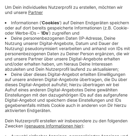
Veröffentlicht:
Montag, 31.01.2022 18:24
Anzeige
Mit dem Geld können die OGS-Träger weiteres
Personal einstellen und Lernangebote schaffen, mit
denen pandemiebedingt entstandene Defizite bei den
Kindern abgemildert werden. Außerdem ist Geld für
das Programm "Extra-Zeit" bewilligt worden. Hierbei
werden an Schulen in den Oster- und Sommerferien
zusätzliche Lern-Angebote geschaffen.
Anzeige