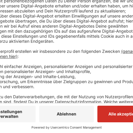
Anzeige
Die Asiatische Hornisse ist etwas kleiner und dunkle
Problem: Während sie brütet, frisst sie andere Inse
wir sowieso zu wenig haben. Die Asiatische Hornisse i
Südfrankreich und dann in Belgien verbreitet. Laut 
Frage der Zeit, bis die Hornisse sich bei uns ausbrei
Naturschutz. Die Imker versuchen ihre Völker jetzt z
fordert deshalb Unterstützung.
Anzeige