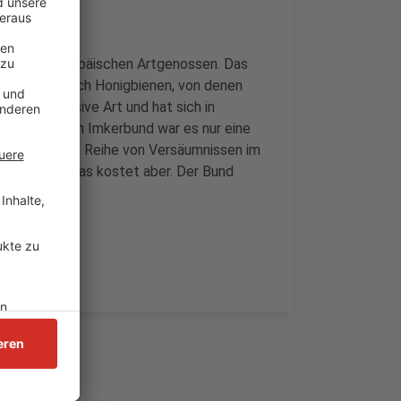
r als ihre europäischen Artgenossen. Das
kten, gerne auch Honigbienen, von denen
st eine Invasive Art und hat sich in
dem Deutschen Imkerbund war es nur eine
tet; es sei eine Reihe von Versäumnissen im
u schützen, das kostet aber. Der Bund