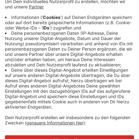
Anzeige
Die Servicestellen im Kaiserhof und am Hochdahler
Markt haben heute jeweils zwischen 14 und 16 Uhr
offen. Der Grund ist eine interne Fortbildung. Die Stadt
Erkrath weist aber auch darauf hin, dass einige
Behördengänge auch online über das
Serviceportal
der Stadt erledigt werden können.
Anzeige
Anzeige