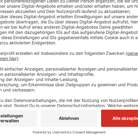
Wie uns die meisten unserer Städte auf Nachfrage m
Öffnung nicht ohne offiziellen Erlass erlauben. Nur
zuversichtlich, dass der Erlass zeitnah kommt - sie
Montag zu öffnen. Für viele dürfte es dennoch kna
zu treffen. Zuletzt hatte etwa Langenfelds Bürgermei
Landesverordnungen häufig viel zu kurzfristig erla
Privatleute sie dann schnell umsetzen müssten.
Anzeige