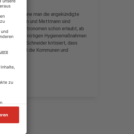
itteilten, könne man die angekündigte
 die Städte Haan und Mettmann sind
 haben den Gastronomen schon erlaubt, ab
pp werden, die nötigen Hygienemaßnahmen
ster Frank Schneider kritisiert, dass
ssen würden und die Kommunen und