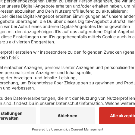
Dieses Jahr findet - jeweils an einem Wochenende im 
"Offene Gartenpforte" statt. Und Gartenbesitzer, di
können sich dafür ab sofort und noch bis zum 31. Mä
Besucher öffnen möchte,
erhält hier alle notwend
Mitte April 2025 werden dort auch die Infos zu den 
Anzeige