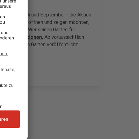
Mai, Juni, Juli und September - die Aktion
e ihren Garten öffnen und zeigen möchten,
rz anmelden. Wer seinen Garten für
igen Informationen.
Ab voraussichtlich
teilnehmenden Gärten veröffentlicht.