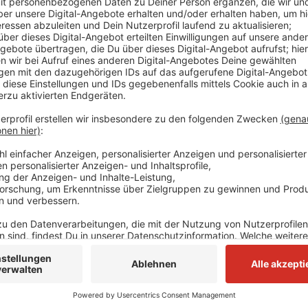
Anzeige
Der Tabellenführer SSVG Velbert hat spielfrei. Stres
sich auf einem Abstiegsplatz befindet und gegen di
gut machen will.
Anzeige