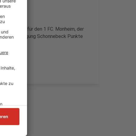
siger wird es für den 1 FC. Monheim, der
e Spielvereinigung Schonnebeck Punkte