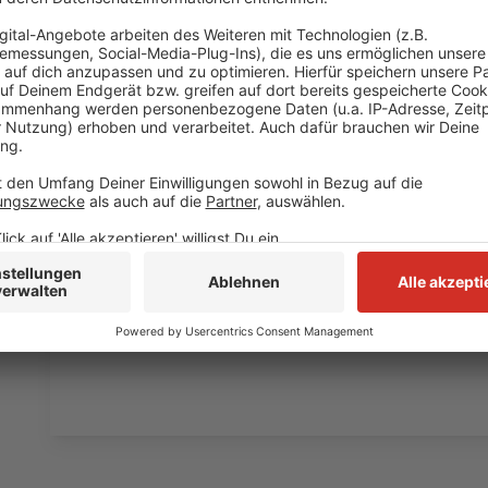
laden!
Wir verwenden einen S
Drittanbieters, um V
einzubetten. Dieser Servi
Ihren Aktivitäten sammeln.
die Details durch und s
Nutzung des Service zu, 
anzusehen
Mehr Informati
Fünf für Wotan Wilke Möhring
Akzeptieren
Anzeige
powered by
Usercentrics Co
Platform