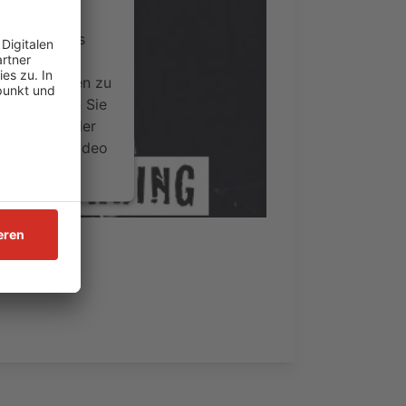
ervice eines
ideoinhalte
ce kann Daten zu
 Bitte lesen Sie
timmen Sie der
um dieses Video
.
onen
nsent Management