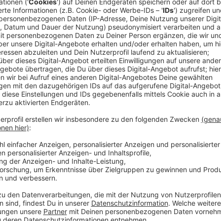
Ein Promi, keine Fragen und fünf Gegenstä
Anzeige
Wenn ein Popstar, Comedian, Schauspieler oder Politik
auch dem besonderen Video-Interview „Fünf für". Dabe
sondern dem Gast einfach fünf Dinge in die Hand ged
als Erstes einfällt. Keine Standardantworten, keine
persönliche Geschichten - das ist „Fünf für"!
Anzeige
Wir benötigen Ihre Z
den YouTube Video