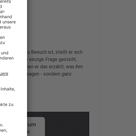
nde
er bei uns zu Besuch ist, stellt er sich
i wird keine einzige Frage gestellt,
rückt, zu denen er das erzählt, was ihm
 Promotionaussagen - sondern ganz
ustimmung, um
-Service zu