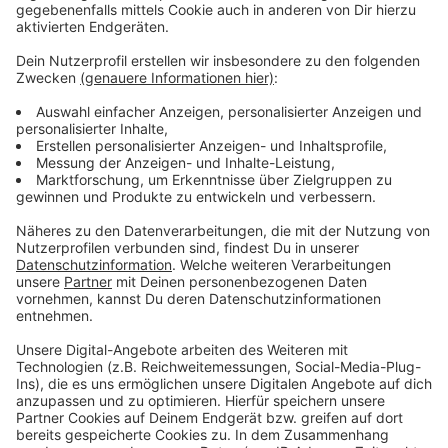
Wir benötigen Ihre
Zustimmung, um den YouTube
Video-Service zu laden!
Wir verwenden einen Service eines
Drittanbieters, um Videoinhalte
einzubetten. Dieser Service kann
Daten zu Ihren Aktivitäten
sammeln. Bitte lesen Sie die
Details durch und stimmen Sie der
Nutzung des Service zu, um dieses
Video anzusehen.
Mehr Informationen
Fünf für Reckermann & Brink
Akzeptieren
Anzeige