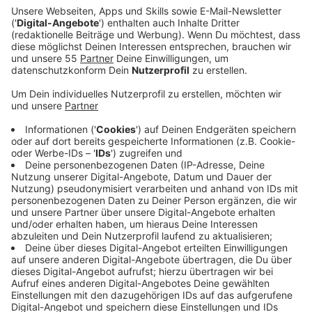
Ein Promi, keine Fragen und fünf
Gegenstände
Anzeige
Wenn ein Popstar, Comedian, Schauspieler oder
Politiker bei uns zu Besuch ist, stellt er sich auch dem
besonderen Video-Interview „Fünf für". Dabei wird
keine einzige Frage gestellt, sondern dem Gast
einfach fünf Dinge in die Hand gedrückt, zu denen er
das erzählt, was ihm als Erstes einfällt. Keine
Standardantworten, keine Promotionaussagen -
sondern ganz persönliche Geschichten - das ist „Fünf
für"!
Anzeige