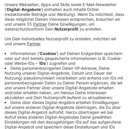
Ein Promi, keine Fragen und fünf
Gegenstände
Anzeige
Wenn ein Popstar, Comedian, Schauspieler oder
Politiker bei uns zu Besuch ist, stellt er sich auch dem
besonderen Video-Interview „Fünf für". Dabei wird
keine einzige Frage gestellt, sondern dem Gast
einfach fünf Dinge in die Hand gedrückt, zu denen er
das erzählt, was ihm als Erstes einfällt. Keine
Standardantworten, keine Promotionaussagen -
sondern ganz persönliche Geschichten - das ist „Fünf
für"!
Anzeige