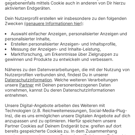
Wir benötigen Ihre
Zustimmung, um den YouTube
Video-Service zu laden!
Wir verwenden einen Service eines
Drittanbieters, um Videoinhalte
einzubetten. Dieser Service kann
Daten zu Ihren Aktivitäten
sammeln. Bitte lesen Sie die
Details durch und stimmen Sie der
Nutzung des Service zu, um dieses
Video anzusehen.
Mehr Informationen
Fünf für Oliver Rohrbeck
Akzeptieren
Anzeige