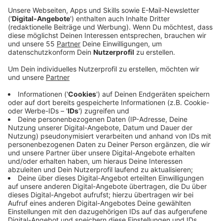
Anzeige
Ein Promi, keine Fragen und fünf
Gegenstände
Anzeige
Wenn ein Popstar, Comedian, Schauspieler oder
Politiker bei uns zu Besuch ist, stellt er sich auch dem
besonderen Video-Interview „Fünf für". Dabei wird
keine einzige Frage gestellt, sondern dem Gast
einfach fünf Dinge in die Hand gedrückt, zu denen er
das erzählt, was ihm als Erstes einfällt. Keine
Standardantworten, keine Promotionaussagen -
sondern ganz persönliche Geschichten - das ist „Fünf
für"!