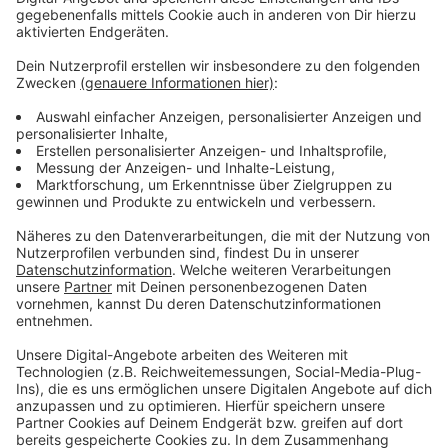
Anzeige
Wir benötigen Ihre
Zustimmung, um den YouTube
Video-Service zu laden!
Wir verwenden einen Service eines
Drittanbieters, um Videoinhalte
einzubetten. Dieser Service kann
Daten zu Ihren Aktivitäten
sammeln. Bitte lesen Sie die
Details durch und stimmen Sie der
Nutzung des Service zu, um dieses
Video anzusehen.
Mehr Informationen
Fünf für Henning Baum