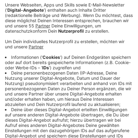
Ein Promi, keine Fragen und fünf
Gegenstände
Anzeige
Wenn ein Popstar, Comedian, Schauspieler oder
Politiker bei uns zu Besuch ist, stellt er sich auch dem
besonderen Video-Interview „Fünf für". Dabei wird
keine einzige Frage gestellt, sondern dem Gast
einfach fünf Dinge in die Hand gedrückt, zu denen er
das erzählt, was ihm als Erstes einfällt. Keine
Standardantworten, keine Promotionaussagen -
sondern ganz persönliche Geschichten - das ist „Fünf
für"!
Anzeige