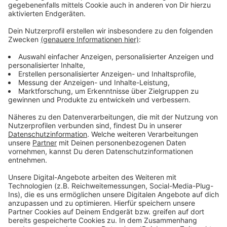
Wir benötigen Ihre
Zustimmung, um den YouTube
Video-Service zu laden!
Wir verwenden einen Service eines
Drittanbieters, um Videoinhalte
einzubetten. Dieser Service kann
Daten zu Ihren Aktivitäten
sammeln. Bitte lesen Sie die
Details durch und stimmen Sie der
Nutzung des Service zu, um dieses
Video anzusehen.
Mehr Informationen
Fünf für ATB
Akzeptieren
Anzeige