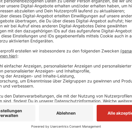
Die "Friedensfedern" befänden sich zwar noch in der 
Stadt Mettmann aber die Fütterung der Tiere an de
hat das der Verein "Stadttauben" gemacht, mit dem
bereits zusammenarbeitet. An der Seibelquerspange 
Futterplatz für rund 350 Tauben entstanden, die so
werden konnten. Außerdem plant der Verein "Friede
Tauben, etwa an Schulen. Die Stadt Mettmann sucht
einen Taubenschlag, um die Population in der Stadt b
können.
Anzeige