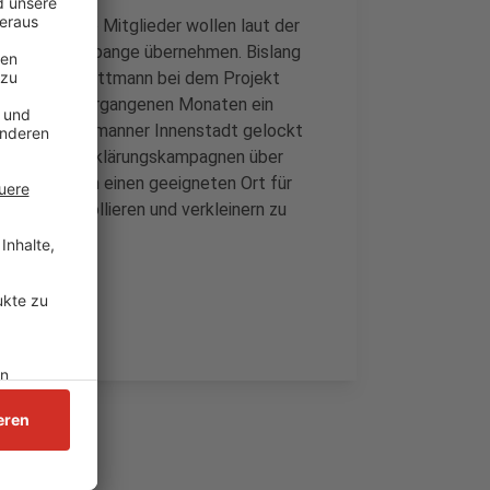
Gründung, die Mitglieder wollen laut der
r Seibelquerspange übernehmen. Bislang
 die Stadt Mettmann bei dem Projekt
ist in den vergangenen Monaten ein
 aus der Mettmanner Innenstadt gelockt
nsfedern" Aufklärungskampagnen über
 zudem noch einen geeigneten Ort für
esser kontrollieren und verkleinern zu