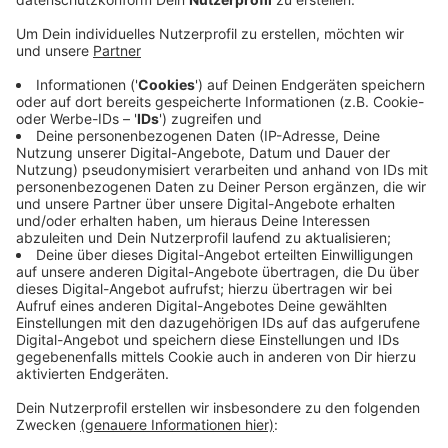
kämpften beide Teams erbittert um die Punkte.
Veröffentlicht:
Sonntag, 28.04.2024 08:54
Anzeige
Die Schlussminuten hatten es dann noch mal in sich: In
der Nachspielzeit pfiff Schiedsrichter Osmers einen
Foul-Elfmeter für Schalke, der nach dem Videobeweis
aber zurückgezogen wurde.
Die Fortuna liegt damit nun auf 56 Punkten auf Rang
der Tabelle. Die nächste Partie gibts am kommenden
Freitag (03. Mai) zuhause gegen Nürnberg.
Anzeige