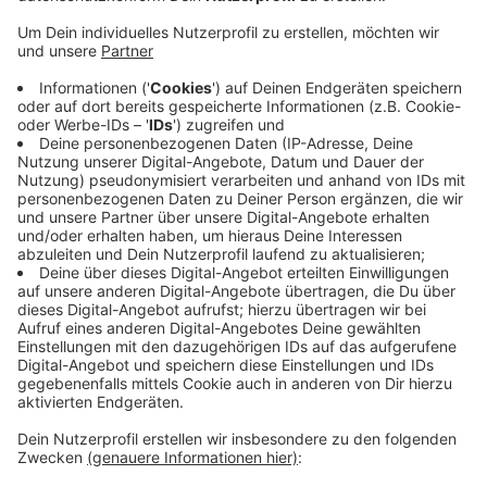
zusätzlichen Punkten wäre sie da, wo sie
hingehöre.
Veröffentlicht:
Freitag, 11.11.2022 14:47
Anzeige
Mit Blick auf die Tabelle stehen beide Vereine bei 26
Punkten auf Platz sechs und sieben. Für die
Düsseldorfer sieht es aber ziemlich gut aus, die
letzten drei Pflichtspiele gegen den FCK haben sie
alle gewonnen. Anstoß ist heute um halb sieben in der
Düsseldorfer Markur-Spiel-Arena.
Anzeige