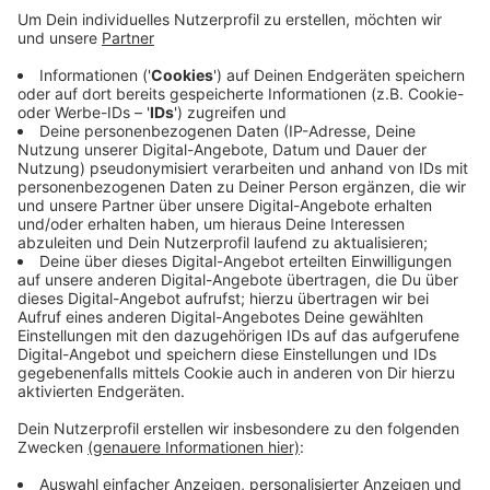
Anzeige
Das zweite Tor fiel erst in der finalen Nachspielzeit.
Die Nürnberger sammeln damit wichtige Punkte im
Abstiegskampf. Für die Fortuna geht es in der
Zweitliga-Tabelle um einen Platz nach unten. Die
Düsseldorfer sind jetzt Tabellenfünfter. Das nächste
Spiel findet am kommenden Sonntag (30.04.) statt.
Dann hat die Fortuna den Karlsruher SC im
Düsseldorfer Stadion zu Gast.
Anzeige