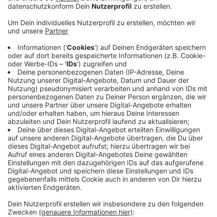
legte Ísak Jóhannesson in Überzahl mit dem
zweiten Treffer nach.
Veröffentlicht:
Sonntag, 14.04.2024 08:49
Anzeige
Trainer Daniel Thioune setze in der Partie auf dieselbe
Mannschaftsbesetzung wie tags zuvor gegen
Eintracht Braunschweig.
Die Fortuna liegt nun mit 52 Punkten auf Rang 3 der
Tabelle. Für die Düsseldorfer geht es am nächsten
Samstag (20. April) mit dem Heimspiel gegen Greuther
Fürth weiter.
Anzeige