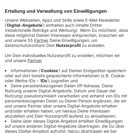
Anzeige
Rund fünf Jahre nach der Flutkatastrophe sehen
Experten weiter Nachholbedarf bei der
Krisenvorsorge. Die große Flut von 2021 hat auch im
Kreis Mettmann große Schäden angerichtet.
Betroffen waren unter anderem Langenfeld, Haan-
Gruiten und Velbert, wo das Wasser an einigen Stellen
über die Ufer trat. Mitte Juli jährt sich die
Hochwasser-Katastrophe zum fünften Mal.
Anzeige
Viele Menschen nicht ausreichend vorbereitet
Anzeige