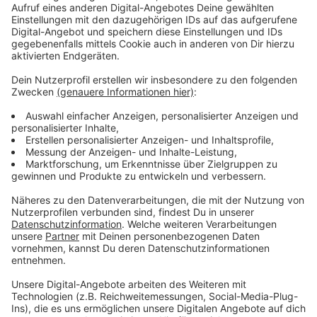
Neue Studien im Auftrag des Arbeiter-Samariter-
Bunds zeigen, dass viele Menschen auf Notlagen noch
immer nicht ausreichend vorbereitet sind. Vorsorge
scheitert demnach oft an fehlenden Informationen
oder fehlenden Möglichkeiten. Besonders wichtig
seien Familie, Nachbarschaft und ehrenamtliches
Engagement. Der ASB fordert deshalb mehr
alltagsnahe Angebote. Außerdem brauche es eine
stärkere Unterstützung lokaler Netzwerke.
Anzeige
Land NRW bewilligt 4,7 Milliarden Euro
Fluthilfe
Anzeige