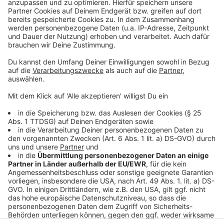
Nach Angaben der Landesregierung sind inzwischen
rund 80 Prozent der privaten Gebäudesanierungen
abgeschlossen. An Kommunen, Unternehmen und
Privathaushalte hat das Land NRW insgesamt 4,7
Milliarden Euro an Fluthilfen bewilligt. Die Beantragung
der Wiederaufbauhilfen war bis Ende Juni möglich. Bis
dahin seien mehr als 29.000 Anträge von Privatleuten
eingegangen. Das hat NRW-Bauministerin Ina
Scharrenbach der Deutschen Presse-Agentur gesagt.
Anzeige
Anzeige