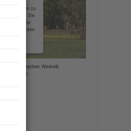
ideoinhalte
ce kann Daten zu
 Bitte lesen Sie
timmen Sie der
um dieses Video
.
onen
ne - Sport zu machen. Weshalb
nsent Management
n diesem Video.