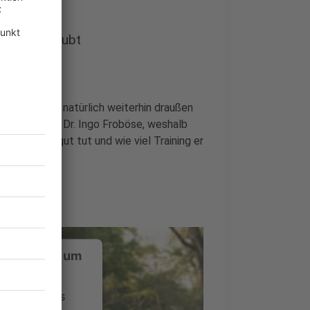
r noch erlaubt
öchte, kann natürlich weiterhin draußen
 erklärt euch Dr. Ingo Froböse, weshalb
ystem so gut tut und wie viel Training er
ustimmung, um
 zu laden!
ervice eines