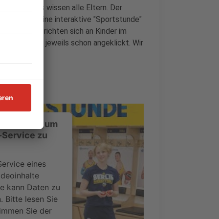
egung. Das wissen alle Eltern. Der
iner Woche eine interaktive "Sportstunde"
eladen und richten sich an Kinder im
en die Videos jeweils schon angeklickt. Wir
h.
ustimmung, um
-Service zu
ervice eines
ideoinhalte
ce kann Daten zu
 Bitte lesen Sie
timmen Sie der