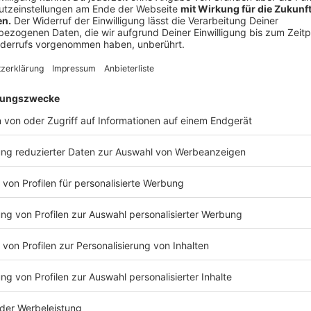
Ausdauertraining an der frischen Luft imme
Anzeige
Wer allerdings noch mehr für seinen Körper machen m
Sport betreiben - am besten alleine. In diesem Video
Ausdauertraining unserem Körper und unserem Immuns
in der Woche empfiehlt.
Anzeige
Wir benötigen Ihre Z
den Vimeo-Service
Wir verwenden einen S