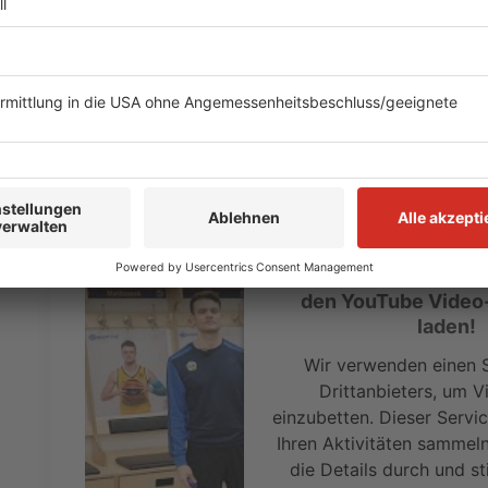
Doch auch die Kinder benötigen Abwechslung und Bew
Basketballverein ALBA Berlin hat deshalb seit rund e
entwickelt. Die Videos werden auf der
YouTube
hochg
Kita- und Grundschulalter. Über eine Million mal wurd
haben hier die ersten beiden Übungseinheiten für euc
Anzeige
Wir benötigen Ihre Z
den YouTube Video
laden!
Wir verwenden einen S
Drittanbieters, um V
einzubetten. Dieser Servi
Ihren Aktivitäten sammeln.
die Details durch und s