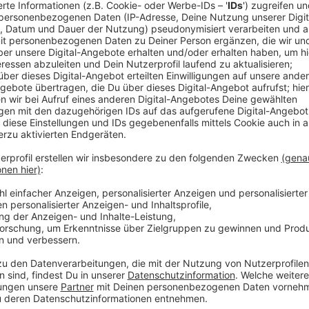
Klar, nicht jeder hat die Möglichkeit, in einem Trepp
Deshalb schlägt Dr. Froböse als Alternative vor, be
Cardiotraining (Herz-Kreislauf-Übungen) zu betreiben.
aus", ergänzt er.
Anzeige
Beispielübungen im Video
Anzeige
Gemeinsam mit Ingo Froböse liefert die
Denkfabrik "
Gesundheit und Fitness im Homeoffice. Ein paar Beispi
Anzeige