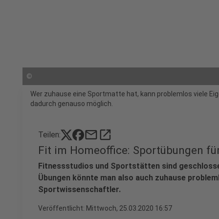
©
Wer zuhause eine Sportmatte hat, kann problemlos viele E
dadurch genauso möglich.
mail
open_in_new
Teilen:
Fit im Homeoffice: Sportübungen für
Fitnessstudios und Sportstätten sind geschlosse
Übungen könnte man also auch zuhause probleml
Sportwissenschaftler.
Veröffentlicht:
Mittwoch, 25.03.2020 16:57