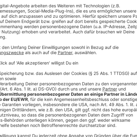
Wir benötigen Ihre Z
den Vimeo-Service
Wir verwenden einen S
Drittanbieters, um V
einzubetten. Dieser Servi
Ihren Aktivitäten sammeln.
die Details durch und s
Nutzung des Service zu, 
anzusehen
Mehr Informati
Akzeptieren
Sportwissenschaftler Dr. Ingo Froböse erklärt im Vi
powered by
Usercentrics Co
empfiehlt.
Platform
Anzeige