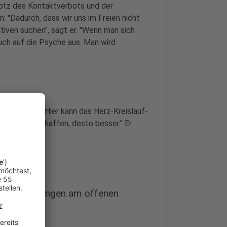
trotz des Kontaktverbots und der
 "Dadurch, dass wir uns im Freien nicht
tiven suchen", sagt er. "Wenn man sich
auch auf die Psyche aus. Man wird
reppenhaus. "Hier kann das Herz-Kreislauf-
agen wir schaffen, desto besser." Er
eislauf-Übungen am offenen