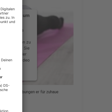
ustimmung, um
 zu laden!
ervice eines
ideoinhalte
ce kann Daten zu
 Bitte lesen Sie
timmen Sie der
um dieses Video
.
onen
deo, welche Übungen er für zuhaue
nsent Management