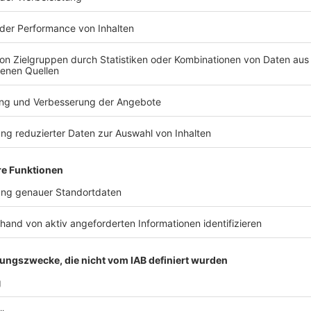
Drittanbieters, um V
einzubetten. Dieser Servi
Ihren Aktivitäten sammeln.
die Details durch und s
Nutzung des Service zu, 
anzusehen
Mehr Informati
Akzeptieren
Es ist weiterhin erlaubt, draußen - am besten - allei
powered by
Usercentrics Co
Ausdauertraining so wichtig ist, erklärt Dr. Froböse i
Platform
Anzeige
Sportstunde für die Kinder
Anzeige