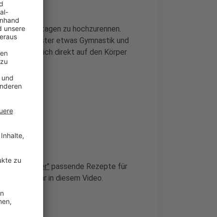
enhaus viele Etagen zu hochzurennen.
i offenem Fenster etwas Gymnastik und
 "Das wirkt sich direkt auf den Körper
fischimwasser"
passende Rezepte für
ele findet ihr in diesem Video.