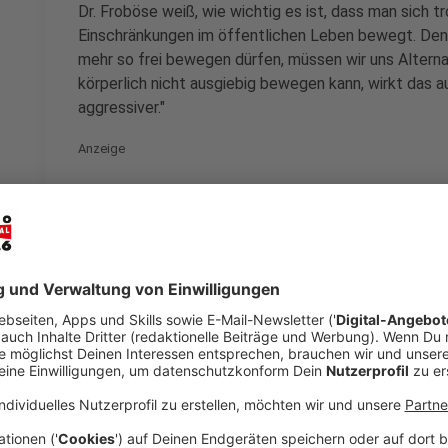
Dr. Froböse weiß, wie wichtig es ist, dass man sich 
Einschränkungen im öffentlichen Leben bewegt. Denn:
mehr so frei bewegen dürfen, müssen wir uns Alterna
körperlich nicht ausgiebig bewegen kann, wirkt das 
aggressiver."
Anzeige
Eine sehr geeignete Trainingsstätte sei für ihn das T
System beansprucht werden. Je mehr Treppen und Et
empfiehlt etwa 40 Etagen in der Woche zu erlaufen.
Anzeige
Kein Treppenhaus? Gymnastik und Herz-Kr
Fenster als Alternative
Anzeige