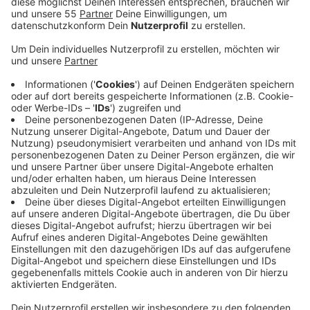
Ein Nachbargebäude wurde ebenfalls in
Mitleidenschaft gezogen. Aufgrund der starken
Rauchentwicklung und Geruchsbelästigung wurde
die Bevölkerung über die Warnapps NINA und
Katwarn gebeten, Türen und Fenster geschlossen
zu halten sowie Lüftungs- und Klimaanlagen
auszuschalten.
Veröffentlicht:
Sonntag, 22.01.2023 09:18
Anzeige
Die Feuerwehr ist immer noch mit Nachlöscharbeiten
beschäftigt und setzt auch eine Drohne ein.