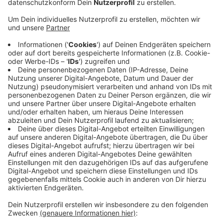
Veröffentlicht:
Dienstag, 20.06.2023 16:27
Anzeige
Die mit den Sicherheitschecks beauftragten Firmen
hätten fest zugesichert, dass sie genug Personal
haben, um besonders großen Andrang in Spitzenzeiten
angemessen bewältigen zu können. Trotzdem werde
es voll und Wartezeiten seien beim Check-in und bei
der Sicherheitskontrolle nicht immer zu vermeiden.
Von der Gewerkschaft Verdi kommen kritische Töne.
Aus ihrer Sicht ist das Problem noch nicht behoben
und die Personalsituation noch immer sehr
angespannt.
Anzeige