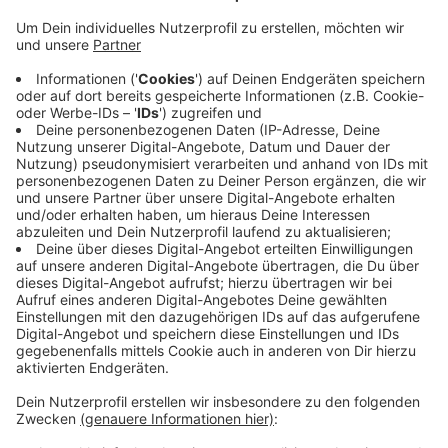
Anzeige
Der Einsatz lief im Bereich Hasselbecker
Straße/Gollenbergsweg/Bergische Landstraße an der
Grenze zu Ratingen. Im Einsatz waren Kräfte der
Berufsfeuerwehr und der Löschzüge Homberg-
Schwarzbach und Mitte der Feuerwehr Ratingen.
Auswirkungen auf den Verkehr habe es nicht gegeben.
Erst gestern hatte es in Mettmann einen
Feuerwehreinsatz mit etwa 70 Kräften gegeben, weil
in Metzkausen ein Feld gebrannt hatte. Auf einer
Fläche, so groß wie etwa vier Fußballfelder.
Anzeige