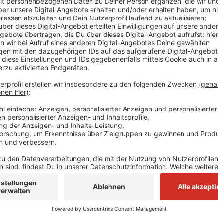
Anwohner der Oberen Flandersbach hätten die Stadt 
Wohnungstüren klingelt und sagt, er sammle im Name
Kinder und Jugendliche mit Behinderung. Die Stadt Ve
keine Haustürsammlungen durchführt. Geschädigte, 
gespendet haben, sollten Anzeige erstatten.
Anzeige