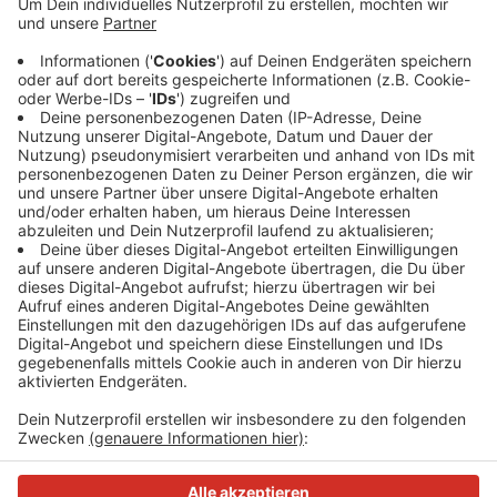
Im Bereich, wo die Wilhelmstraße in die Mettmanner
Straße übergeht, wird die Fahrbahn neu markiert. Damit
es an der vielbefahrenen Stelle nicht zu Staus kommt,
wird das nachts zwischen 22 Uhr abends und 5 Uhr früh
erledigt. Der Landesbetrieb Straßen.NRW rechnet
damit, dass die Kreuzung zeitweise gesperrt werden
muss. In diesem Fall werde der Verkehr über die
Bahnhof- und die Wilhelmstraße umgeleitet.
Anzeige
Anzeige