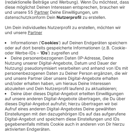
Anzeige
Der Psychiater ist von der Düsseldorfer
Staatsanwaltschaft beauftragt und soll ein Gutachten
erstellen. Da der 57-jährige Tatverdächtige schweigt,
wird das Gutachten jetzt auf Basis der
Ermittlungsakten erstellt. Medienberichte, wonach es
den Ermittlern gelungen sei, das Mobiltelefon des
Verdächtigen zu "knacken" und bei ihm Material der
rechtsextremen QAnon-Verschwörungstheorie
entdeckt wurde, bestätigte die Staatsanwältin nicht.
Die verstorbene Frau, die in der Wohnung des
Tatverdächtigen gefunden worden war, ist
mittlerweile identifiziert. Das habe ein DNA-Abgleich
ergeben. Das Ergebnis sei eindeutig, heißt es von der
Staatsanwaltschaft. Es handle sich wie angenommen
um die Mutter des Verdächtigen. Die Frauenleiche sei