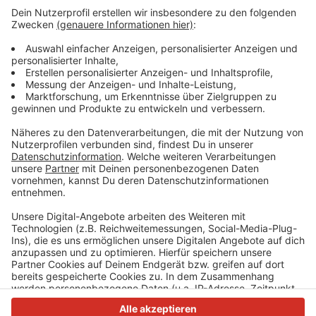
bereits teilweise skelettiert gewesen und saß in
einem Rollstuhl, als sie von Einsatzkräften gefunden
wurde.
Bei der Explosion in Ratingen wurden vor anderthalb
Wochen 35 Menschen verletzt. Drei von ihnen
schweben weiter in Lebensgefahr. Das Motiv des
Täters bleibt weiter unklar.
Anzeige
Anzeige
Anzeige