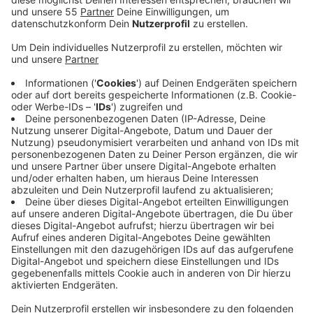
Anzeige
Anfang Dezember wurden die Notdienstpraxen in
Langenfeld und Ratingen geschlossen und dafür eine
neue am Evangelischen Krankenhaus in Mettmann
geöffnet. Von dieser Entscheidung der KVNO haben
die Landrätin und unsere Bürgermeister erst im
Oktober erfahren - ohne, dass es im Vorfeld
Gespräche gab. Und das, obwohl es nach der
Schließung des Ratinger Krankenhauses im Frühjahr
noch eine Gesprächszusage der Kassenärztlichen
Vereinigung gab. Mit der Entscheidung gibt es jetzt nur
noch zwei Notdienstpraxen hier bei uns im Kreis -
nämlich in Velbert und nun neu in Mettmann. Durch die
Umstrukturierung könnte es jetzt zu einer
Mehrbelastung in Solingen, Düsseldorf und Leverkusen