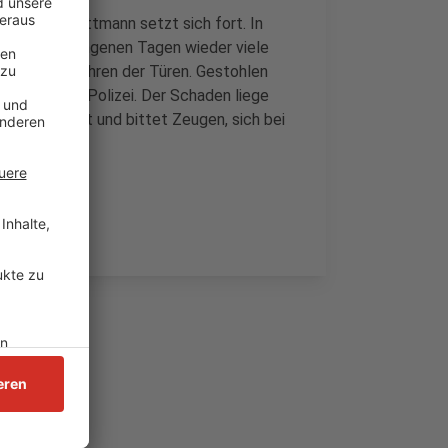
im Kreis Mettmann setzt sich fort. In
n den vergangenen Tagen wieder viele
n oder Aufbohren der Türen. Gestohlen
 es von der Polizei. Der Schaden liege
olizei ermittelt und bittet Zeugen, sich bei