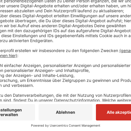
Die Serie von Aufbrüchen bei Handwerkerfahrzeugen 
Mettmann, Langenfeld, Hilden und Monheim wurden i
Transporter aufgebrochen, meist durch Aufschneide
wurden vor allem Werkzeuge und Arbeitsgeräte, heißt
teils im vier- bis fünfstelligen Bereich. Die Kriminalp
der jeweils zuständigen Polizeiwache zu melden.
Anzeige