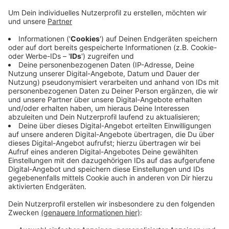
Anzeige
Wie die Polizei mitteilt, war gegen 07:00 Uhr ein Mann
aus Velbert mit seinem Auto auf der Werdener Straße
unterwegs. Richtung Werden fahrend wollte der 33-
Jährige in die Kettwiger Straße abbiegen. Dabei kam
ihm ein 27-Jähriger Velberter mit seinem Wagen
entgegen. Beide Autos krachten zusammen. Der 27-
Jährige wurde dabei schwer verletzt. Der
Unfallverursacher gab an, kein entgegenkommendes
Auto gesehen zu haben.
Anzeige