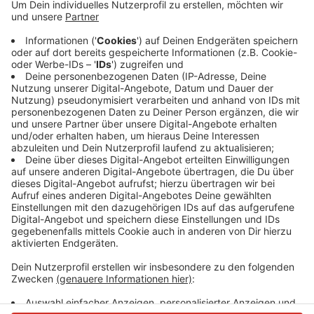
Der Grund: Vergangenes Jahr hat es
Missverständnisse zwischen Gärtnerunternehmen und
der Stadt gegeben, sodass Wildblumenwiesen
abgemäht wurden, so die Stadt. Jetzt sollen die
Schilder zeigen, welche Wiesen geschützt werden
sollen. Unter anderem stehen die Schilder im Sedental
und vor dem S-Bahnhof Millrath.
Anzeige
Anzeige