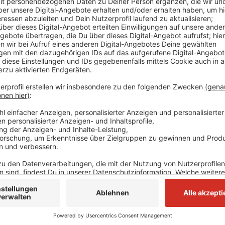
Die neuen, kleeblattförmigen Marken sind lila und soll
einschließlich 2028, gültig sein. Die Marke muss sich
Geschirr oder Leine – angebracht sein, sobald das T
Grundstück verlässt. Bis zum Erhalt der neuen Marke
noch gültig. Nach Ablauf einer gewissen Karenzzeit 
stichprobenartig kontrollieren.
Wer die neue Marke nicht bis Ende Januar erhalten h
zuständigen Bereich für Hundesteuer unter 0211 240
hundesteuer@erkrath.de in Verbindung zu setzen. Di
das städtischen Serviceportal unter www.erkrath.de/
Anzeige