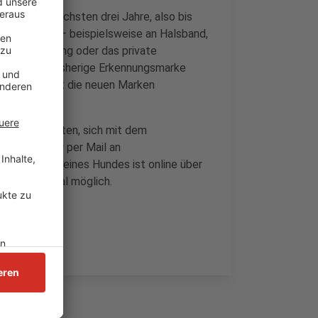
en für die nächsten drei Jahre, also bis
tbar am Tier – beispielsweise an Halsband,
ier die Wohnung oder das private
 bleibt die bisherige Erkennungsmarke
wird die Stadt die neuen Marken
at, wird gebeten, sich mit dem
7-2204 oder per Mail an
e Anmeldung eines Hundes ist online über
serviceportal möglich.