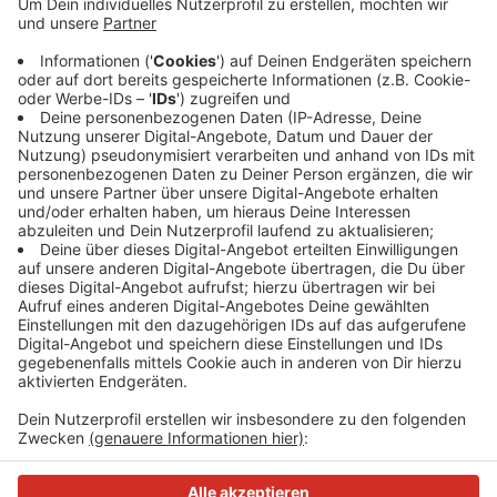
Das Neanderbad ist ab heute (08.12.) erst einmal zu. In
dem Schwimmbad in Hochdahl finden die jährlichen
Wartungsarbeiten statt, wie die Stadtwerke Erkrath
mitteilen. Deshalb bleibt das Neanderbad bis
einschließlich Weihnachten geschlossen. Ab dem 27.
Dezember hat das Schwimmbad wieder wie gewohnt
geöffnet.
Anzeige
Anzeige