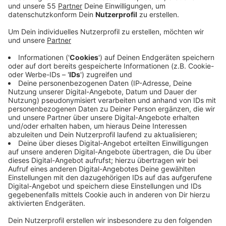
Anzeige
Konkret geht es um eine neue, überdachte
Aufenthaltsmöglichkeit am Stadtweiher, heißt es von
der Stadt Erkrath. Geplant ist ein umgebauter
Container. Bis Ende Mai können online Vorschläge zur
Gestaltung eingereicht werden. Dabei geht es zum
Beispiel um Sitzmöglichkeiten, Offenheit und das
Design. Ziel ist es, den Skaterpark für Jugendliche
attraktiver und wetterfest zu machen. Zum Start gibt
es morgen (07.05.) eine Infoveranstaltung direkt vor
Ort am Skaterpark. Die Teilnahme ist auch online über
das städtische Beteiligungsportal möglich. Die
Teilnahme an der Umfrage ist zudem online über das
Beteiligungsportal der Stadt Erkrath
www.beteiligung.nrw.de/portal/erkrath bis zum
24.05.2026 möglich. Für weitere Rückfragen, Ideen,
Wünsche oder Anregungen steht das Team des