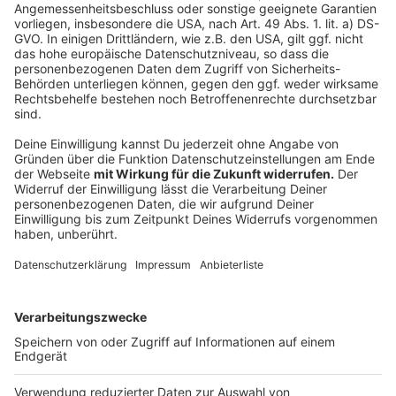
Linie 781
Die Busse fahren in Richtung Neuenhausplatz eine
Umleitung ab der Haltestelle „Zum Großen Holz“. Die
Haltestelle „Millrather Weg“ entfällt.
Information
Aushänge an den betroffenen Haltestellen und
Durchsagen in den Bussen informieren die Fahrgäste
über die Änderungen. Durch die Umleitungen kann es
zu Wartezeiten und Verzögerungen kommen. Die
Rheinbahn bittet um Verständnis.
Anzeige