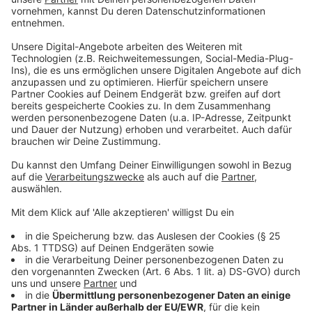
• In Richtung Erkrath S werden die Haltestellen
„Millrather Weg“ und Neuenhausplatz, Steig 4“, an die
Haltestelle „Neuenhausplatz, Steig 2“ verlegt.
Linien 735, 737 und NE6
Die Busse fahren in Richtung Neuenhausplatz eine
Umleitung ab der Haltestelle „Rohrsmühle“ und in
Richtung Düsseldorf ab der Haltestelle
„Neuenhausplatz, Steig 2“.
• Die Haltestellen „Neuenhausplatz, Steig 4“ und
„Millrather Weg“ werden in Richtung Düsseldorf an die
Haltestelle „Neuenhausplatz, Steig 2“ verlegt.