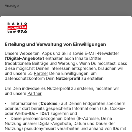
Anzeige
Betroffen ist der Bereich zwischen Gerresheimer
Landstraße und Am Gatherfeld, gesperrt wird für etwa
zwei Wochen. Das betrifft auch zahlreiche Buslinen,
die in dem Bereich unterwegs sind. Sie fahren zum Teil
großräumige Umleitungen, außerdem werden einige
Haltestellen für die Dauer der Sperrung verlegt.
Hier die Infos der Rheinbahn zu den Änderungen an den
Buslinien:
Wegen Bauarbeiten in Ratingen wird der Millrather
Weg zwischen Gerresheimer Landstraße und Am
Gatherfeld gesperrt – ab Samstag, 9. April, 7 Uhr, für