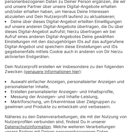
etwa zwei Wochen. Davon betroffen sind die Buslinien
O6, 735, 737, 781, NE6 und DL4. Hier die Änderungen
im Detail:
Linien O6 und DL4
Die Busse fahren in Richtung Erkrath-Millrath S und
Hilden eine Umleitung ab der Haltestelle „Am Zault“
und in Richtung Erkrath S ab der Haltestelle „Theodor-
Storm-Straße“.
• Die Haltestellen „Millrather Weg“ und
„Neuenhausplatz, Steig 3“, in Richtung Erkrath-Millrath
und Hilden, werden an die Haltestelle
„Neuenhausplatz, Steig 1“ verlegt.