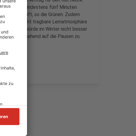
 Minuten für mindestens fünf Minuten
mutbare Zugluft, so die Grünen. Zudem
auch eine nicht tragbare Lernatmosphäre
gen sie. Das würde im Winter nicht besser
oßlüften weitgehend auf die Pausen zu