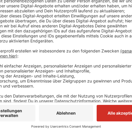
(03.11) gestellt. Aktuell müssten die Lehrer alle 20
stoßlüften - dadurch entstünde eine teilweise unzu
würde durch die starke Abkühlung der Klassenräume 
für die Lernenden und die Lehrkräfte geschaffen, sa
werden. Mobile Luftreiniger könnten helfen, das St
reduzieren.
Anzeige