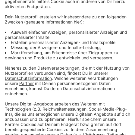
donnerstags und freitags von 17:00 bis 22:00 Uhr.
Start des Sommergartens ist am Donnerstag, den
08.08.2024.
Der letzte Termin ist für Freitag, den 23.08.2024,
vorgesehen.
Wer sich beim Sommergarten am Stadtweiher aktiv
einbringen möchte, kann auf der
städtischen
Beteiligungsplattform
neben möglichen Terminen
auch seine gewünschten Einsatzzeiten und Bereiche
angeben.
Für Rückfragen steht das Team gerne telefonisch
unter 0151 58330705 oder per Mail an
sommergarten2024@gmail.com zur Verfügung.
Anzeige