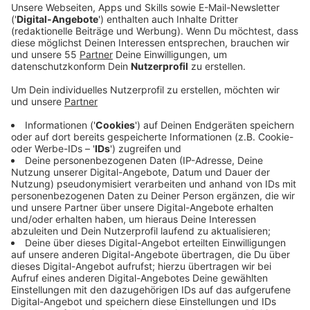
neues Freizeitangebot für die Sommerzeit.
Veröffentlicht:
Freitag, 19.07.2024 06:25
Anzeige
Ehrenamtler organisieren einen Biergarten; jetzt
suchen sie freiwillige Helfer. Die bringen sich z.B. beim
Getränkeverkauf oder bei der Deko ein. Dem Erlös des
Getränkeverkaufs liegt ein guter Zweck zu Grunde,
gefördert wird der Biergarten durch den
Verfügungfonds der Sozialen Stadt Sandheide. Zum
ersten Mal offen hat der Biergarten am Donnerstag
(08.08.) um 17 Uhr. Gesucht werden helfende Hände
über die
städtische Beteiligungsplattform
.
Geplant sind sechs Termine im August, jeweils