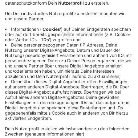
Veröffentlicht:
Dienstag, 24.06.2025 14:09
Anzeige
Die Stadt habe sich intensiv mit dem Schadensbild
befasst und überlegt, was möglicherweise erhalten
werden kann. Im Video zeigt Schultz das Hochdahler
Gymnasium, das zu etwa 60 Prozent abgerissen und
neu gebaut werden müsse. Rund 30 Prozent der
Fläche müsse auf den Rohbau zurückgebaut und
saniert werden. Ungefähr zehn Prozent des Gebäudes
sei von dem Brand weitgehend verschont geblieben.
Vor einigen Tagen hatte Bürgermeister Schultz
geschätzt, dass der Neubau des Schulzentrums
insgesamt über 90 Millionen Euro kosten wird.
Anzeige